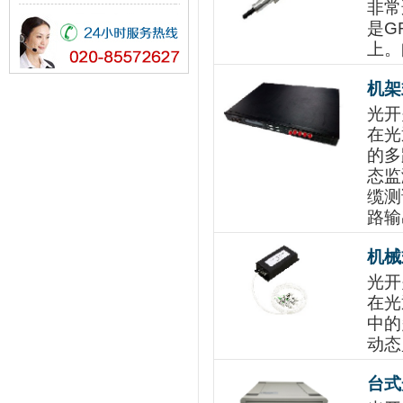
非常
是G
上。
机架
光开
在光
的多
态监
缆测
路输
机械
光开
在光
中的
动态
台式