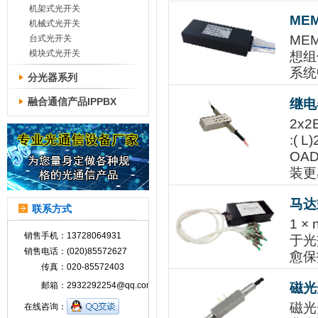
机架式光开关
ME
机械式光开关
ME
台式光开关
模块式光开关
想组
系统
分光器系列
融合通信产品IPPBX
继电
2x
:( 
OA
装更
马达
联系方式
1 
销售手机：
13728064931
于光
销售电话：
(020)85572627
愈保
传真：
020-85572403
邮箱：
2932292254@qq.com
磁光
磁光
在线咨询：