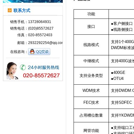
联系方式
功能
销售手机：
13728064931
●
客户侧接口：
接口
销售电话：
(020)85572627
●
线路侧接口：
传真：
020-85572403
支持
1
个
400
邮箱：
2932292254@qq.com
线路模式
DWDM
标准
在线咨询：
中继模式
支持
400G
波
●400GE
支持业务类型
●OTU4
WDM技术
支持DWDM:
FEC技术
支持SDFEC
占用
槽位
数量
支持YKDW
●
支持端口工
网管功能
●
支持端口环