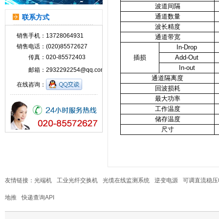
波道间隔
通道数量
联系方式
波长精度
销售手机：
13728064931
通道带宽
销售电话：
(020)85572627
In-Drop
传真：
020-85572403
插损
Add-Out
In-out
邮箱：
2932292254@qq.com
通
道
隔离度
在线咨询：
回波损耗
最大功率
工作温度
储存温度
尺寸
友情链接：
光端机
工业光纤交换机
光缆在线监测系统
逆变电源
可调直流稳压
地推
快递查询API