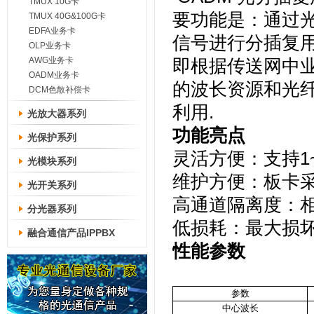
TMUX 10G卡
要功能是：通过光
TMUX 40G&100G卡
EDFA业务卡
信号进行分插复
OLP业务卡
AWG业务卡
即根据传送网中
OADM业务卡
的波长资源和光
DCM色散补偿卡
利用.
光放大器系列
功能亮点
光保护系列
灵活方便：支持1
光模块系列
维护方便：板卡
光开关系列
高通道隔离度：相邻
分光器系列
低损耗：最大损坏＜
融合通信产品IPPBX
性能参数
参数
中心波长