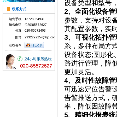
设备类型和型号
联系方式
2、全面化设备管
参数，支持对设
销售手机：
13728064931
销售电话：
(020)85572627
其配置参数，实
传真：
020-85572403
3、可视化拓扑管
邮箱：
2932292254@qq.com
系，多种布局方
在线咨询：
设备状态;图形
路进行管理，降
更加灵活。
4、及时性故障管
可迅速定位告警
告警推送方式，
率，降低因故障
5、精细化报表统